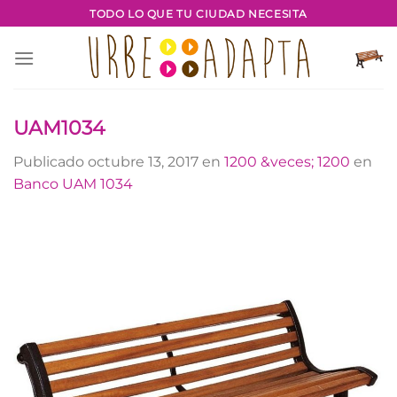
Saltar
TODO LO QUE TU CIUDAD NECESITA
al
contenido
UAM1034
Publicado
octubre 13, 2017
en
1200 &veces; 1200
en
Banco UAM 1034