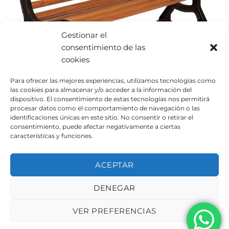
Gestionar el
consentimiento de las
cookies
Para ofrecer las mejores experiencias, utilizamos tecnologías como
las cookies para almacenar y/o acceder a la información del
dispositivo. El consentimiento de estas tecnologías nos permitirá
procesar datos como el comportamiento de navegación o las
identificaciones únicas en este sitio. No consentir o retirar el
consentimiento, puede afectar negativamente a ciertas
Comentarios y Trackbacks están ahora cerrados.
características y funciones.
Siguiente
→
ACEPTAR
DENEGAR
AVISO LEGAL
POLÍTICA DE PRIVACIDAD
POLÍTICA DE COOKIES
VER PREFERENCIAS
Copyright 2026 ©
Urbeadapta, S.L. - Polígon el Pla, 29B