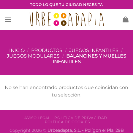
Saltar
TODO LO QUE TU CIUDAD NECESITA
al
contenido
INICIO
/
PRODUCTOS
/
JUEGOS INFANTILES
/
JUEGOS MODULARES
/
BALANCINES Y MUELLES
INFANTILES
No se han encontrado productos que coincidan con
tu selección.
AVISO LEGAL
POLÍTICA DE PRIVACIDAD
POLÍTICA DE COOKIES
Copyright 2026 ©
Urbeadapta, S.L. - Polígon el Pla, 29B