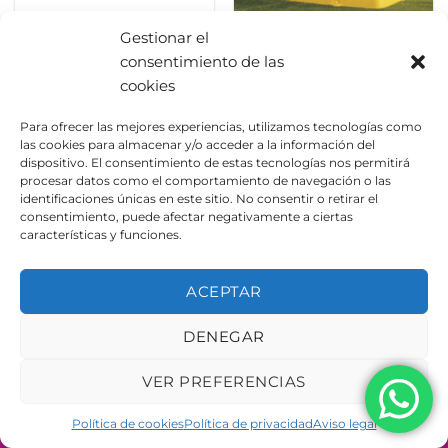
Rocódromo 2
Rocódromo 1
Gestionar el
consentimiento de las
cookies
Para ofrecer las mejores experiencias, utilizamos tecnologías como
AVISO LEGAL
POLÍTICA DE PRIVACIDAD
las cookies para almacenar y/o acceder a la información del
POLÍTICA DE COOKIES
dispositivo. El consentimiento de estas tecnologías nos permitirá
procesar datos como el comportamiento de navegación o las
Copyright 2026 ©
Urbeadapta, S.L. - Polígon el Pla, 29B
identificaciones únicas en este sitio. No consentir o retirar el
46290 Alcàsser, Valencia – ESPAÑA - B98943723
consentimiento, puede afectar negativamente a ciertas
características y funciones.
ACEPTAR
DENEGAR
VER PREFERENCIAS
Política de cookies
Política de privacidad
Aviso legal