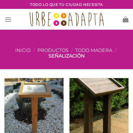
Saltar
TODO LO QUE TU CIUDAD NECESITA
al
contenido
INICIO
/
PRODUCTOS
/
TODO MADERA
/
SEÑALIZACIÓN