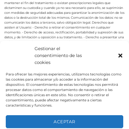
mantener el fin del tratamiento o existan prescripciones legales que
dictaminen su custodia y cuando ya no sea necesario para ello, se suprimirán
con medidas de seguridad adecuadas para garantizar la anonimización de los
datos o la destrucción total de los mismos.
Comunicación de los datos: no se
comunicarán los datos a terceros, salvo obligación legal.
Derechos que
asisten al Usuario:
- Derecho a retirar el consentimiento en cualquier
momento.
- Derecho de acceso, rectificación, portabilidad y supresión de sus
datos, y de limitación u oposición a su tratamiento.
- Derecho a presentar una
reclamación ante la Autoridad de control (www.aepd.es) si considera que el
tratamiento no se ajusta a la normativa vigente.
Datos de contacto para
Gestionar el
ejercer sus derechos:
URBEADAPTA S.L. - P.IND. EL PLÁ CL. GREGAL, 29
consentimiento de las
46290 ALCÁSSER (València). E-mail: hola@urbeadapta.com
Para continuar debe aceptar que ha leído y está conforme con la cláusula
cookies
anterior.
Aceptar
Para ofrecer las mejores experiencias, utilizamos tecnologías como
las cookies para almacenar y/o acceder a la información del
Introduce este código:
dispositivo. El consentimiento de estas tecnologías nos permitirá
procesar datos como el comportamiento de navegación o las
identificaciones únicas en este sitio. No consentir o retirar el
consentimiento, puede afectar negativamente a ciertas
características y funciones.
ACEPTAR