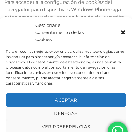
Para acceder a la configuración de
cookies
del
navegador para dispositivos
Windows Phone
siga
estos pasos (pueden variar en función de la versión
del navegador):
Gestionar el
consentimiento de las
Abra
Internet Explorer
, luego
Más
, luego
cookies
Configuración
Para ofrecer las mejores experiencias, utilizamos tecnologías como
Ahora puede activar o desactivar la casilla
Permitir
las cookies para almacenar y/o acceder a la información del
dispositivo. El consentimiento de estas tecnologías nos permitirá
cookies
.
procesar datos como el comportamiento de navegación o las
identificaciones únicas en este sitio. No consentir o retirar el
Asesor de Cookies es un
plugin para WordPress
consentimiento, puede afectar negativamente a ciertas
creado por Carlos Doral (
webartesanal.com
)
características y funciones.
ACEPTAR
DENEGAR
AVISO LEGAL
POLÍTICA DE PRIVACIDAD
POLÍTICA DE COOKIES
VER PREFERENCIAS
Copyright 2026 ©
Urbeadapta, S.L. - Polígon el Pla, 29B