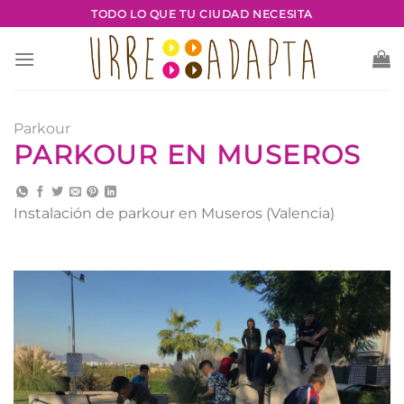
Saltar
TODO LO QUE TU CIUDAD NECESITA
al
contenido
Parkour
PARKOUR EN MUSEROS
Instalación de parkour en Museros (Valencia)