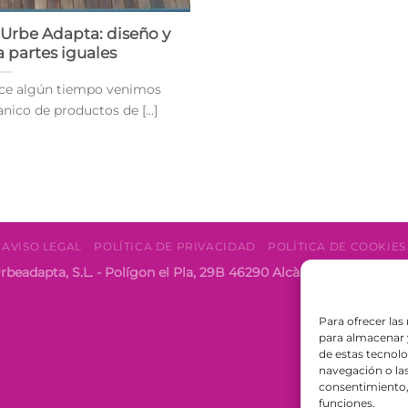
Urbe Adapta: diseño y
a partes iguales
ce algún tiempo venimos
ico de productos de [...]
AVISO LEGAL
POLÍTICA DE PRIVACIDAD
POLÍTICA DE COOKIES
rbeadapta, S.L. - Polígon el Pla, 29B 46290 Alcàsser, Valencia 
Para ofrecer las
para almacenar y
de estas tecnol
navegación o las 
consentimiento, 
funciones.