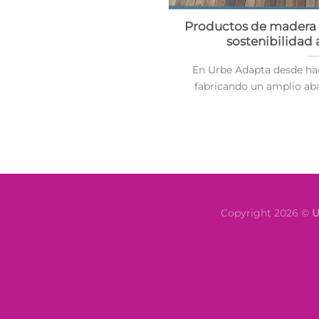
Productos de madera 
sostenibilidad 
En Urbe Adapta desde ha
fabricando un amplio aban
Copyright 2026 ©
U