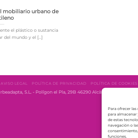
el mobiliario urbano de
tileno
ente el plástico o sustancia
del mundo y el [...]
AVISO LEGAL
POLÍTICA DE PRIVACIDAD
POLÍTICA DE COOKIES
rbeadapta, S.L. - Polígon el Pla, 29B 46290 Alcàsser, Valencia 
Para ofrecer las
para almacenar y
de estas tecnol
navegación o las 
consentimiento, 
funciones.