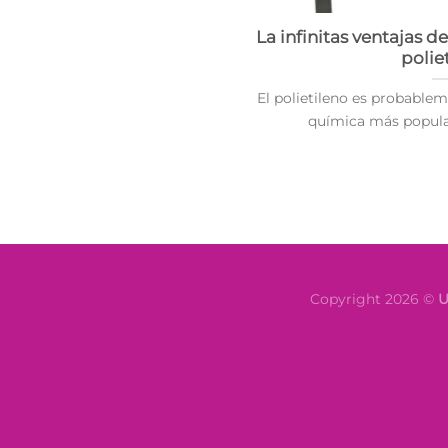
La infinitas ventajas d
polie
El polietileno es probablem
química más popular 
Copyright 2026 ©
U