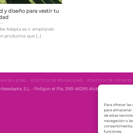
y diseño para vestir tu
dad
rbe Adapta es ir ampliando
 productos que [...]
AVISO LEGAL
POLÍTICA DE PRIVACIDAD
POLÍTICA DE COOKIES
rbeadapta, S.L. - Polígon el Pla, 29B 46290 Alcàsser, Valencia 
Para ofrecer las
para almacenar y
de estas tecnol
navegación o las 
consentimiento, 
funciones.