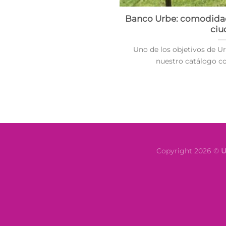
Banco Urbe: comodidad 
ciu
Uno de los objetivos de U
nuestro catálogo con
Copyright 2026 ©
U