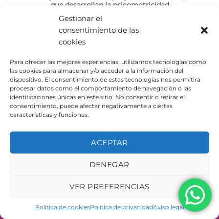
que desarrollan la psicomotricidad
Gestionar el
En esta ocasión desde Urbeadapta os vamos a hablar de
consentimiento de las
dos tipos de juegos infantiles [...]
cookies
Para ofrecer las mejores experiencias, utilizamos tecnologías como
las cookies para almacenar y/o acceder a la información del
dispositivo. El consentimiento de estas tecnologías nos permitirá
procesar datos como el comportamiento de navegación o las
identificaciones únicas en este sitio. No consentir o retirar el
AVISO LEGAL
POLÍTICA DE PRIVACIDAD
consentimiento, puede afectar negativamente a ciertas
POLÍTICA DE COOKIES
características y funciones.
Copyright 2026 ©
Urbeadapta, S.L. - Polígon el Pla, 29B
46290 Alcàsser, Valencia – ESPAÑA - B98943723
ACEPTAR
DENEGAR
VER PREFERENCIAS
Política de cookies
Política de privacidad
Aviso legal