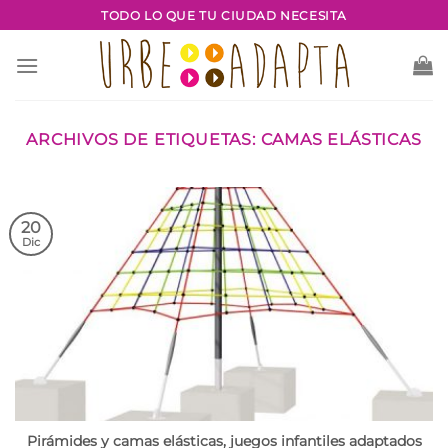
Saltar
TODO LO QUE TU CIUDAD NECESITA
al
contenido
ARCHIVOS DE ETIQUETAS:
CAMAS ELÁSTICAS
20
Dic
Pirámides y camas elásticas, juegos infantiles adaptados