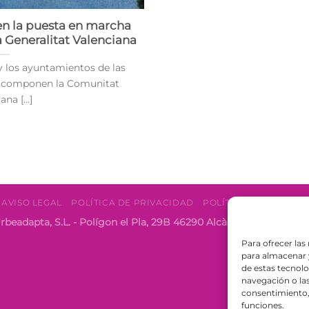
n la puesta en marcha
la Generalitat Valenciana
y los ayuntamientos de las
ue componen la Comunitat
na [...]
AVISO LEGAL
POLÍTICA DE PRIVACIDAD
POLÍTICA DE COOKIES
rbeadapta, S.L. - Polígon el Pla, 29B 46290 Alcàsser, Valencia 
Para ofrecer las
para almacenar y
de estas tecnol
navegación o las 
consentimiento, 
funciones.