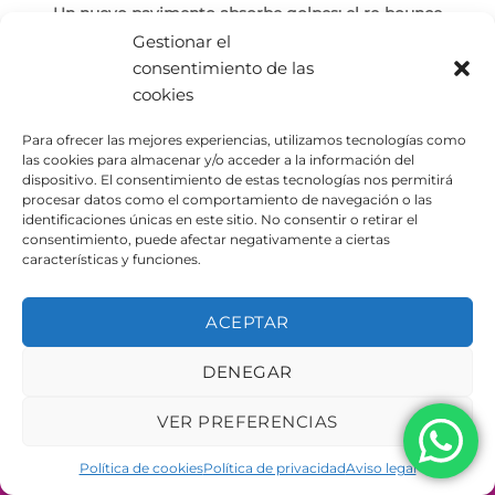
Un nuevo pavimento absorbe golpes: el re-bounce
Gestionar el
Desde Urbe Adapta siempre trabajamos en la seguridad
consentimiento de las
y bienestar de los más pequeños. Por [...]
cookies
Para ofrecer las mejores experiencias, utilizamos tecnologías como
las cookies para almacenar y/o acceder a la información del
dispositivo. El consentimiento de estas tecnologías nos permitirá
procesar datos como el comportamiento de navegación o las
identificaciones únicas en este sitio. No consentir o retirar el
consentimiento, puede afectar negativamente a ciertas
AVISO LEGAL
POLÍTICA DE PRIVACIDAD
POLÍTICA DE COOKIES
características y funciones.
Copyright 2026 ©
Urbeadapta, S.L. - Polígon el Pla, 29B
46290 Alcàsser, Valencia – ESPAÑA - B98943723
ACEPTAR
DENEGAR
VER PREFERENCIAS
Política de cookies
Política de privacidad
Aviso legal