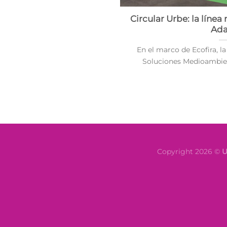
Circular Urbe: la líne
Ada
En el marco de Ecofira, la
Soluciones Medioambienta
Copyright 2026 ©
U