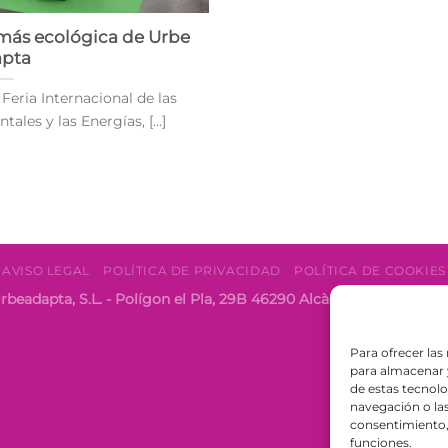
a más ecológica de Urbe
pta
 Feria Internacional de las
les y las Energías, [...]
AVISO LEGAL
POLÍTICA DE PRIVACIDAD
POLÍTICA DE COOKIES
rbeadapta, S.L. - Polígon el Pla, 29B 46290 Alcàsser, Valencia 
Para ofrecer las
para almacenar y
de estas tecnol
navegación o las 
consentimiento, 
funciones.