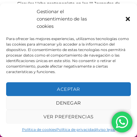
Circular Urbe protagonista en las III Jornadas de
Economía Circular de Riba Roja
Gestionar el
consentimiento de las
Nuestra empresa Urbe Adapta ha participado
cookies
recientemente en las III Jornadas de Economía Circular
de Riba [...]
Para ofrecer las mejores experiencias, utilizamos tecnologías como
las cookies para almacenar y/o acceder a la información del
dispositivo. El consentimiento de estas tecnologías nos permitirá
procesar datos como el comportamiento de navegación o las
identificaciones únicas en este sitio. No consentir o retirar el
consentimiento, puede afectar negativamente a ciertas
características y funciones.
AVISO LEGAL
POLÍTICA DE PRIVACIDAD
POLÍTICA DE COOKIES
ACEPTAR
Copyright 2026 ©
Urbeadapta, S.L. - Polígon el Pla, 29B
46290 Alcàsser, Valencia – ESPAÑA - B98943723
DENEGAR
VER PREFERENCIAS
Política de cookies
Política de privacidad
Aviso legal