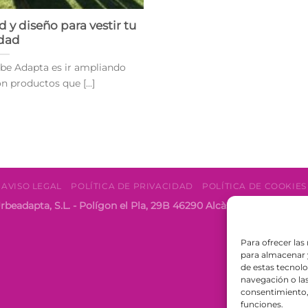
y diseño para vestir tu
dad
rbe Adapta es ir ampliando
 productos que [...]
AVISO LEGAL
POLÍTICA DE PRIVACIDAD
POLÍTICA DE COOKIES
rbeadapta, S.L. - Polígon el Pla, 29B 46290 Alcàsser, Valencia 
Para ofrecer las
para almacenar y
de estas tecnol
navegación o las 
consentimiento, 
funciones.