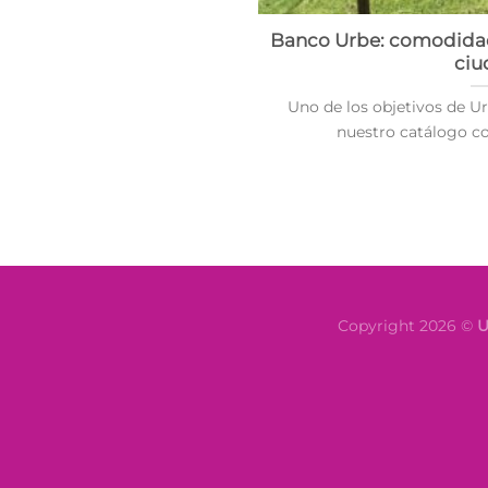
Banco Urbe: comodidad 
ciu
Uno de los objetivos de U
nuestro catálogo con
Copyright 2026 ©
U