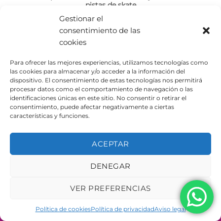
pistas de skate
Gestionar el
DISEÑO Y FABRICACIÓN DE PISTAS DE SKATE A LA
consentimiento de las
CARTA: En Urbe Adapta ofrecemos una [...]
cookies
Para ofrecer las mejores experiencias, utilizamos tecnologías como
las cookies para almacenar y/o acceder a la información del
dispositivo. El consentimiento de estas tecnologías nos permitirá
procesar datos como el comportamiento de navegación o las
identificaciones únicas en este sitio. No consentir o retirar el
AVISO LEGAL
POLÍTICA DE PRIVACIDAD
consentimiento, puede afectar negativamente a ciertas
POLÍTICA DE COOKIES
características y funciones.
Copyright 2026 ©
Urbeadapta, S.L. - Polígon el Pla, 29B
46290 Alcàsser, Valencia – ESPAÑA - B98943723
ACEPTAR
DENEGAR
VER PREFERENCIAS
Política de cookies
Política de privacidad
Aviso legal