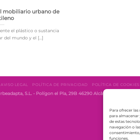
el mobiliario urbano de
tileno
ente el plástico o sustancia
del mundo y el [...]
AVISO LEGAL
POLÍTICA DE PRIVACIDAD
POLÍTICA DE COOKIES
rbeadapta, S.L. - Polígon el Pla, 29B 46290 Alcàsser, Valencia 
Para ofrecer las
para almacenar y
de estas tecnol
navegación o las 
consentimiento, 
funciones.