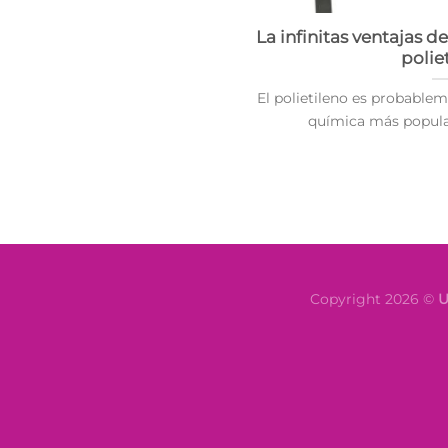
La infinitas ventajas d
polie
El polietileno es probablem
química más popular 
Copyright 2026 ©
U