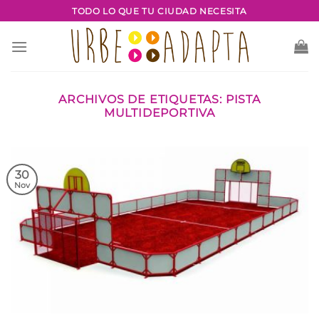
Saltar
TODO LO QUE TU CIUDAD NECESITA
al
contenido
ARCHIVOS DE ETIQUETAS:
PISTA
MULTIDEPORTIVA
30
Nov