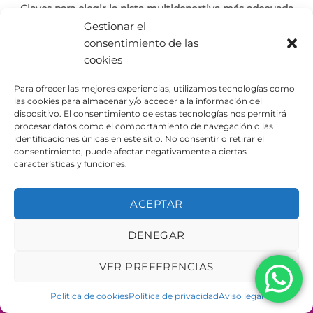
Claves para elegir la pista multideportiva más adecuada
Gestionar el
Seguro que has visto más de una ubicada en un parque,
consentimiento de las
en instalaciones deportivas, en [...]
cookies
Para ofrecer las mejores experiencias, utilizamos tecnologías como
las cookies para almacenar y/o acceder a la información del
dispositivo. El consentimiento de estas tecnologías nos permitirá
procesar datos como el comportamiento de navegación o las
identificaciones únicas en este sitio. No consentir o retirar el
consentimiento, puede afectar negativamente a ciertas
AVISO LEGAL
POLÍTICA DE PRIVACIDAD
POLÍTICA DE COOKIES
características y funciones.
Copyright 2026 ©
Urbeadapta, S.L. - Polígon el Pla, 29B
46290 Alcàsser, Valencia – ESPAÑA - B98943723
ACEPTAR
DENEGAR
VER PREFERENCIAS
Política de cookies
Política de privacidad
Aviso legal