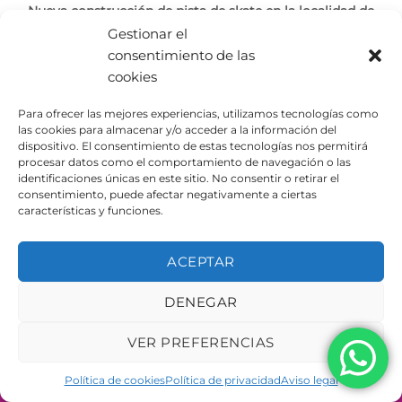
Nueva construcción de pista de skate en la localidad de
Olocau
Gestionar el
consentimiento de las
La localidad valenciana de Olocau cuenta desde hace
cookies
unas semanas con una nueva pista de [...]
Para ofrecer las mejores experiencias, utilizamos tecnologías como
las cookies para almacenar y/o acceder a la información del
dispositivo. El consentimiento de estas tecnologías nos permitirá
procesar datos como el comportamiento de navegación o las
identificaciones únicas en este sitio. No consentir o retirar el
consentimiento, puede afectar negativamente a ciertas
AVISO LEGAL
POLÍTICA DE PRIVACIDAD
características y funciones.
POLÍTICA DE COOKIES
Copyright 2026 ©
Urbeadapta, S.L. - Polígon el Pla, 29B
ACEPTAR
46290 Alcàsser, Valencia – ESPAÑA - B98943723
DENEGAR
VER PREFERENCIAS
Política de cookies
Política de privacidad
Aviso legal