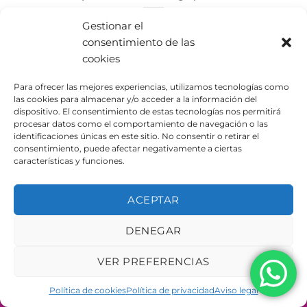
Desde Urbe Adapta siempre trabajamos en la seguridad
Gestionar el
y bienestar de los más pequeños. Por [...]
consentimiento de las
cookies
Para ofrecer las mejores experiencias, utilizamos tecnologías como
las cookies para almacenar y/o acceder a la información del
dispositivo. El consentimiento de estas tecnologías nos permitirá
procesar datos como el comportamiento de navegación o las
AVISO LEGAL
POLÍTICA DE PRIVACIDAD
identificaciones únicas en este sitio. No consentir o retirar el
POLÍTICA DE COOKIES
consentimiento, puede afectar negativamente a ciertas
características y funciones.
Copyright 2026 ©
Urbeadapta, S.L. - Polígon el Pla, 29B
46290 Alcàsser, Valencia – ESPAÑA - B98943723
ACEPTAR
DENEGAR
VER PREFERENCIAS
Política de cookies
Política de privacidad
Aviso legal