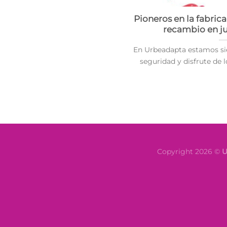
Pioneros en la fabric
recambio en ju
En Urbeadapta estamos si
seguridad y disfrute de lo
Copyright 2026 ©
U