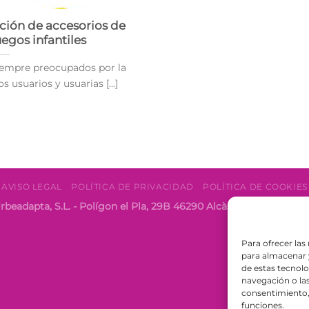
ación de accesorios de
egos infantiles
empre preocupados por la
s usuarios y usuarias [...]
AVISO LEGAL
POLÍTICA DE PRIVACIDAD
POLÍTICA DE COOKIES
rbeadapta, S.L. - Polígon el Pla, 29B 46290 Alcàsser, Valencia 
Para ofrecer las
para almacenar y
de estas tecnol
navegación o las 
consentimiento, 
funciones.