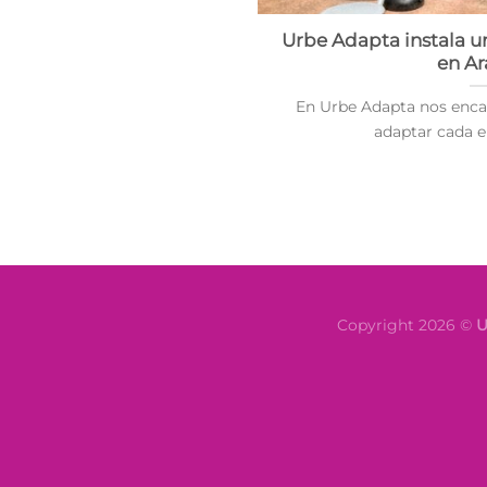
Urbe Adapta instala u
en Ar
En Urbe Adapta nos encant
adaptar cada ent
Copyright 2026 ©
U