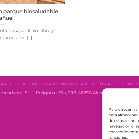
n parque biosaludable
añuel
a trabajar al aire libre y
orno a las [...]
AVISO LEGAL
POLÍTICA DE PRIVACIDAD
POLÍTICA DE COOKIES
rbeadapta, S.L. - Polígon el Pla, 29B 46290 Alcàsser, Valencia 
Para ofrecer las
para almacenar y
de estas tecnol
navegación o las 
consentimiento, 
funciones.