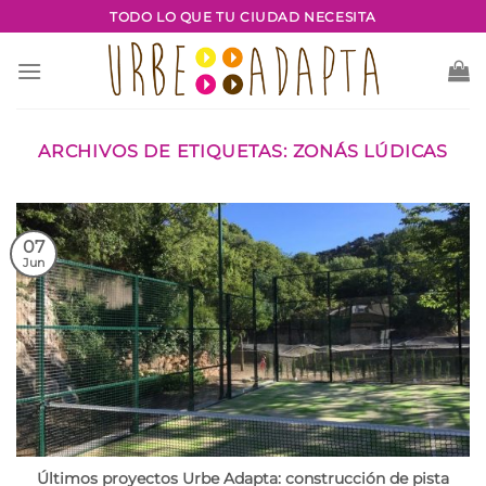
Saltar
TODO LO QUE TU CIUDAD NECESITA
al
contenido
ARCHIVOS DE ETIQUETAS:
ZONÁS LÚDICAS
07
Jun
Últimos proyectos Urbe Adapta: construcción de pista