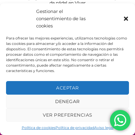
de pádel en Viver
Gestionar el
En Urbe Adapta damos mucha importancia al deporte, y
consentimiento de las
a los valores que de éste [...]
cookies
Para ofrecer las mejores experiencias, utilizamos tecnologías como
las cookies para almacenar y/o acceder a la información del
dispositivo. El consentimiento de estas tecnologías nos permitirá
procesar datos como el comportamiento de navegación o las
identificaciones únicas en este sitio. No consentir o retirar el
AVISO LEGAL
POLÍTICA DE PRIVACIDAD
consentimiento, puede afectar negativamente a ciertas
POLÍTICA DE COOKIES
características y funciones.
Copyright 2026 ©
Urbeadapta, S.L. - Polígon el Pla, 29B
46290 Alcàsser, Valencia – ESPAÑA - B98943723
ACEPTAR
DENEGAR
VER PREFERENCIAS
Política de cookies
Política de privacidad
Aviso legal