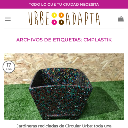
Saltar
TODO LO QUE TU CIUDAD NECESITA
al
contenido
ARCHIVOS DE ETIQUETAS:
CMPLASTIK
17
Ene
Jardineras recicladas de Circular Urbe: toda una