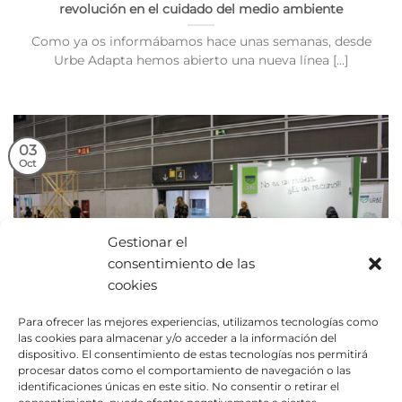
revolución en el cuidado del medio ambiente
Como ya os informábamos hace unas semanas, desde
Urbe Adapta hemos abierto una nueva línea [...]
03
Oct
Gestionar el
consentimiento de las
cookies
Para ofrecer las mejores experiencias, utilizamos tecnologías como
las cookies para almacenar y/o acceder a la información del
Circular Urbe: la línea más ecológica de Urbe Adapta
dispositivo. El consentimiento de estas tecnologías nos permitirá
procesar datos como el comportamiento de navegación o las
En el marco de Ecofira, la Feria Internacional de las
identificaciones únicas en este sitio. No consentir o retirar el
Soluciones Medioambientales y las Energías, [...]