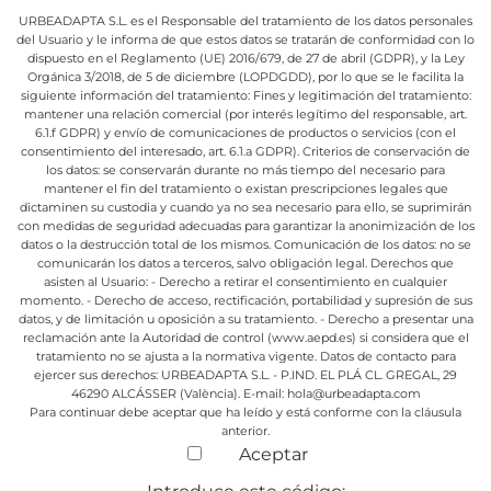
URBEADAPTA S.L. es el Responsable del tratamiento de los datos personales
del Usuario y le informa de que estos datos se tratarán de conformidad con lo
dispuesto en el Reglamento (UE) 2016/679, de 27 de abril (GDPR), y la Ley
Orgánica 3/2018, de 5 de diciembre (LOPDGDD), por lo que se le facilita la
siguiente información del tratamiento:
Fines y legitimación del tratamiento:
mantener una relación comercial (por interés legítimo del responsable, art.
6.1.f GDPR) y envío de comunicaciones de productos o servicios (con el
consentimiento del interesado, art. 6.1.a GDPR).
Criterios de conservación de
los datos: se conservarán durante no más tiempo del necesario para
mantener el fin del tratamiento o existan prescripciones legales que
dictaminen su custodia y cuando ya no sea necesario para ello, se suprimirán
con medidas de seguridad adecuadas para garantizar la anonimización de los
datos o la destrucción total de los mismos.
Comunicación de los datos: no se
comunicarán los datos a terceros, salvo obligación legal.
Derechos que
asisten al Usuario:
- Derecho a retirar el consentimiento en cualquier
momento.
- Derecho de acceso, rectificación, portabilidad y supresión de sus
datos, y de limitación u oposición a su tratamiento.
- Derecho a presentar una
reclamación ante la Autoridad de control (www.aepd.es) si considera que el
tratamiento no se ajusta a la normativa vigente.
Datos de contacto para
ejercer sus derechos:
URBEADAPTA S.L. - P.IND. EL PLÁ CL. GREGAL, 29
46290 ALCÁSSER (València). E-mail: hola@urbeadapta.com
Para continuar debe aceptar que ha leído y está conforme con la cláusula
anterior.
Aceptar