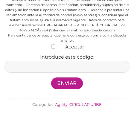
momento.
- Derecho de acceso, rectificación, portabilidad y supresión de sus
datos, y de limitación u oposición a su tratamiento.
- Derecho a presentar una
reclamación ante la Autoridad de control (www.aepd.es) si considera que el
tratamiento no se ajusta a la normativa vigente.
Datos de contacto para
ejercer sus derechos:
URBEADAPTA S.L. - P.IND. EL PLÁ CL. GREGAL, 29
46290 ALCÁSSER (València). E-mail: hola@urbeadapta.com
Para continuar debe aceptar que ha leído y está conforme con la cláusula
anterior.
Aceptar
Introduce este código:
Categorías:
Agility
,
CIRCULAR URBE