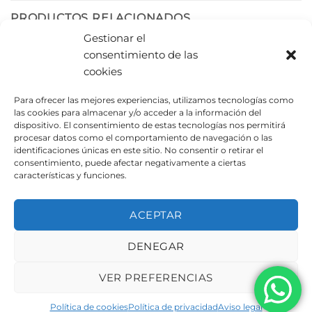
PRODUCTOS RELACIONADOS
Gestionar el
consentimiento de las
cookies
Para ofrecer las mejores experiencias, utilizamos tecnologías como
las cookies para almacenar y/o acceder a la información del
dispositivo. El consentimiento de estas tecnologías nos permitirá
procesar datos como el comportamiento de navegación o las
identificaciones únicas en este sitio. No consentir o retirar el
consentimiento, puede afectar negativamente a ciertas
características y funciones.
Papelera White CUM
Muelle Nave CUJ 2201
3004
ACEPTAR
DENEGAR
AVISO LEGAL
POLÍTICA DE PRIVACIDAD
POLÍTICA DE COOKIES
VER PREFERENCIAS
Copyright 2026 ©
Urbeadapta, S.L. - Polígon el Pla, 29B
46290 Alcàsser, Valencia – ESPAÑA - B98943723
Política de cookies
Política de privacidad
Aviso legal