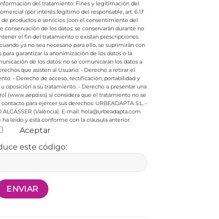
e información del tratamiento:
Fines y legitimación del
ercial (por interés legítimo del responsable, art. 6.1.f
e productos o servicios (con el consentimiento del
de conservación de los datos: se conservarán durante no
ener el fin del tratamiento o existan prescripciones
cuando ya no sea necesario para ello, se suprimirán con
ara garantizar la anonimización de los datos o la
nicación de los datos: no se comunicarán los datos a
rechos que asisten al Usuario:
- Derecho a retirar el
nto.
- Derecho de acceso, rectificación, portabilidad y
 u oposición a su tratamiento.
- Derecho a presentar una
rol (www.aepd.es) si considera que el tratamiento no se
contacto para ejercer sus derechos:
URBEADAPTA S.L. -
0 ALCÁSSER (València). E-mail: hola@urbeadapta.com
ha leído y está conforme con la cláusula anterior.
Aceptar
duce este código: