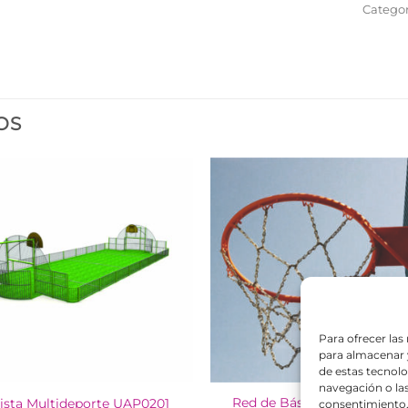
Categor
OS
Para ofrecer las
para almacenar y
de estas tecnol
navegación o las 
Red de Básket Antivandálic
ista Multideporte UAP0201
consentimiento, 