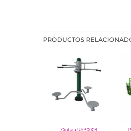
PRODUCTOS RELACIONAD
cción UAR4803
Cintura UAB0008
P