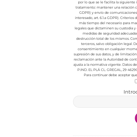
por lo que se le facilita la siguient
tratamiento: mantener una relación com
GDPR) y envío de comunicaciones d
interesado, art. 6.1.a GDPR).
Criterios 
más tiempo del necesario para mant
legales que dictaminen su custodia y 
medidas de seguridad adecuadas p
destrucción total de los mismos.
Comu
terceros, salvo obligación legal.
De
consentimiento en cualquier mome
supresión de sus datos, y de limitación
reclamación ante la Autoridad de cont
ajusta a la normativa vigente.
Datos de 
P.IND. EL PLÁ CL. GREGAL, 29 4629
Para continuar debe aceptar que 
Intro