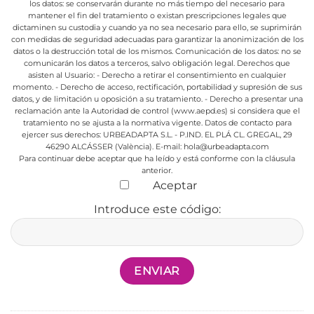
los datos: se conservarán durante no más tiempo del necesario para
mantener el fin del tratamiento o existan prescripciones legales que
dictaminen su custodia y cuando ya no sea necesario para ello, se suprimirán
con medidas de seguridad adecuadas para garantizar la anonimización de los
datos o la destrucción total de los mismos.
Comunicación de los datos: no se
comunicarán los datos a terceros, salvo obligación legal.
Derechos que
asisten al Usuario:
- Derecho a retirar el consentimiento en cualquier
momento.
- Derecho de acceso, rectificación, portabilidad y supresión de sus
datos, y de limitación u oposición a su tratamiento.
- Derecho a presentar una
reclamación ante la Autoridad de control (www.aepd.es) si considera que el
tratamiento no se ajusta a la normativa vigente.
Datos de contacto para
ejercer sus derechos:
URBEADAPTA S.L. - P.IND. EL PLÁ CL. GREGAL, 29
46290 ALCÁSSER (València). E-mail: hola@urbeadapta.com
Para continuar debe aceptar que ha leído y está conforme con la cláusula
anterior.
Aceptar
Introduce este código: