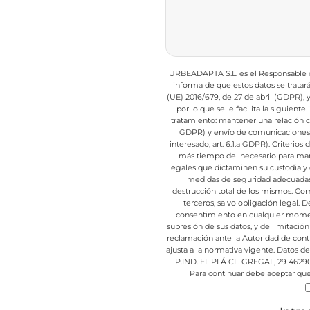
URBEADAPTA S.L. es el Responsable de
informa de que estos datos se trata
(UE) 2016/679, de 27 de abril (GDPR),
por lo que se le facilita la siguient
tratamiento: mantener una relación com
GDPR) y envío de comunicaciones d
interesado, art. 6.1.a GDPR).
Criterios 
más tiempo del necesario para mant
legales que dictaminen su custodia y 
medidas de seguridad adecuadas p
destrucción total de los mismos.
Comu
terceros, salvo obligación legal.
De
consentimiento en cualquier mome
supresión de sus datos, y de limitación
reclamación ante la Autoridad de cont
ajusta a la normativa vigente.
Datos de 
P.IND. EL PLÁ CL. GREGAL, 29 4629
Para continuar debe aceptar que 