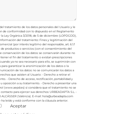
l tratamiento de los datos personales del Usuario y le
rán de conformidad con lo dispuesto en el Reglamento
 y la Ley Orgánica 3/2018, de 5 de diciembre (LOPDGDD),
e información del tratamiento:
Fines y legitimación del
ercial (por interés legítimo del responsable, art. 6.1.f
e productos o servicios (con el consentimiento del
de conservación de los datos: se conservarán durante no
ener el fin del tratamiento o existan prescripciones
cuando ya no sea necesario para ello, se suprimirán con
ara garantizar la anonimización de los datos o la
nicación de los datos: no se comunicarán los datos a
rechos que asisten al Usuario:
- Derecho a retirar el
nto.
- Derecho de acceso, rectificación, portabilidad y
 u oposición a su tratamiento.
- Derecho a presentar una
rol (www.aepd.es) si considera que el tratamiento no se
contacto para ejercer sus derechos:
URBEADAPTA S.L. -
0 ALCÁSSER (València). E-mail: hola@urbeadapta.com
ha leído y está conforme con la cláusula anterior.
Aceptar