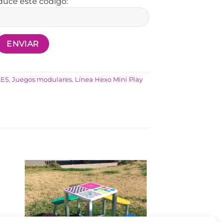
duce este código:
LES
,
Juegos modulares
,
Línea Hexo Mini Play