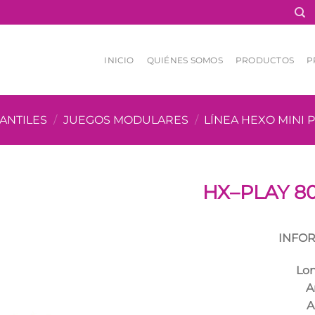
INICIO
QUIÉNES SOMOS
PRODUCTOS
P
ANTILES
/
JUEGOS MODULARES
/
LÍNEA HEXO MINI 
HX–PLAY 80
INFOR
Lo
A
A