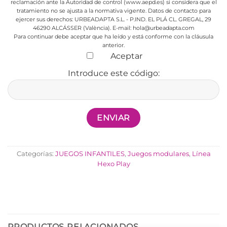
reclamación ante la Autoridad de control (www.aepd.es) si considera que el
tratamiento no se ajusta a la normativa vigente.
Datos de contacto para
ejercer sus derechos:
URBEADAPTA S.L. - P.IND. EL PLÁ CL. GREGAL, 29
46290 ALCÁSSER (València). E-mail: hola@urbeadapta.com
Para continuar debe aceptar que ha leído y está conforme con la cláusula
anterior.
Aceptar
Introduce este código:
Categorías:
JUEGOS INFANTILES
,
Juegos modulares
,
Línea
Hexo Play
PRODUCTOS RELACIONADOS