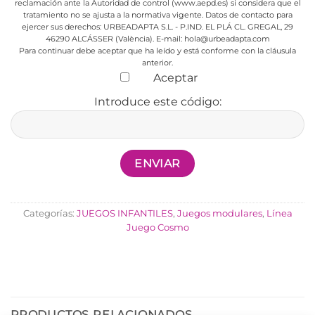
reclamación ante la Autoridad de control (www.aepd.es) si considera que el
tratamiento no se ajusta a la normativa vigente.
Datos de contacto para
ejercer sus derechos:
URBEADAPTA S.L. - P.IND. EL PLÁ CL. GREGAL, 29
46290 ALCÁSSER (València). E-mail: hola@urbeadapta.com
Para continuar debe aceptar que ha leído y está conforme con la cláusula
anterior.
Aceptar
Introduce este código:
Categorías:
JUEGOS INFANTILES
,
Juegos modulares
,
Línea
Juego Cosmo
PRODUCTOS RELACIONADOS