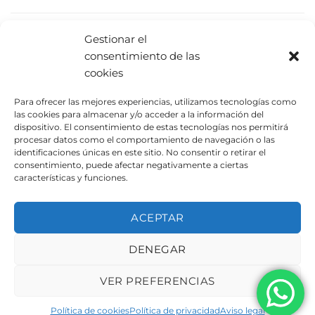
PRODUCTOS RELACIONADOS
Gestionar el
consentimiento de las
cookies
Para ofrecer las mejores experiencias, utilizamos tecnologías como
las cookies para almacenar y/o acceder a la información del
dispositivo. El consentimiento de estas tecnologías nos permitirá
procesar datos como el comportamiento de navegación o las
identificaciones únicas en este sitio. No consentir o retirar el
consentimiento, puede afectar negativamente a ciertas
características y funciones.
Musical UAM1651
Mesa de juegos UAM1501
ACEPTAR
DENEGAR
AVISO LEGAL
POLÍTICA DE PRIVACIDAD
POLÍTICA DE COOKIES
VER PREFERENCIAS
Copyright 2026 ©
Urbeadapta, S.L. - Polígon el Pla, 29B
46290 Alcàsser, Valencia – ESPAÑA - B98943723
Política de cookies
Política de privacidad
Aviso legal