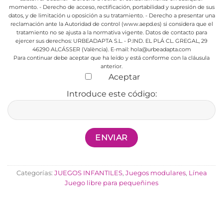
momento.
- Derecho de acceso, rectificación, portabilidad y supresión de sus
datos, y de limitación u oposición a su tratamiento.
- Derecho a presentar una
reclamación ante la Autoridad de control (www.aepd.es) si considera que el
tratamiento no se ajusta a la normativa vigente.
Datos de contacto para
ejercer sus derechos:
URBEADAPTA S.L. - P.IND. EL PLÁ CL. GREGAL, 29
46290 ALCÁSSER (València). E-mail: hola@urbeadapta.com
Para continuar debe aceptar que ha leído y está conforme con la cláusula
anterior.
Aceptar
Introduce este código:
Categorías:
JUEGOS INFANTILES
,
Juegos modulares
,
Línea
Juego libre para pequeñines