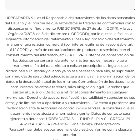
URBEADAPTA S.L. es el Responsable del tratamiento de los datos personales
del Usuario y le informa de que estos datos se tratarán de conformidad con lo
dispuesto en el Reglamento (UE) 2016/679, de 27 de abril (GDPR), y la Ley
Orgánica 3/2018, de 5 de diciembre (LOPDGDD), por lo que se le facilita la
siguiente información del tratamiento:
Fines y legitimación del tratamiento:
mantener una relación comercial (por interés legítimo del responsable, art.
6.1.f GDPR) y envío de comunicaciones de productos o servicios (con el
consentimiento del interesado, art. 6.1.a GDPR).
Criterios de conservación de
los datos: se conservarán durante no más tiempo del necesario para
mantener el fin del tratamiento o existan prescripciones legales que
dictaminen su custodia y cuando ya no sea necesario para ello, se suprimirán
con medidas de seguridad adecuadas para garantizar la anonimización de los
datos o la destrucción total de los mismos.
Comunicación de los datos: no se
comunicarán los datos a terceros, salvo obligación legal.
Derechos que
asisten al Usuario:
- Derecho a retirar el consentimiento en cualquier
momento.
- Derecho de acceso, rectificación, portabilidad y supresión de sus
datos, y de limitación u oposición a su tratamiento.
- Derecho a presentar una
reclamación ante la Autoridad de control (www.aepd.es) si considera que el
tratamiento no se ajusta a la normativa vigente.
Datos de contacto para
ejercer sus derechos:
URBEADAPTA S.L. - P.IND. EL PLÁ CL. GREGAL, 29
46290 ALCÁSSER (València). E-mail: hola@urbeadapta.com
Para continuar debe aceptar que ha leído y está conforme con la cláusula
anterior.