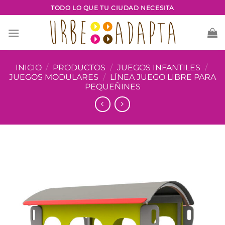
Saltar
TODO LO QUE TU CIUDAD NECESITA
al
contenido
INICIO
/
PRODUCTOS
/
JUEGOS INFANTILES
/
JUEGOS MODULARES
/
LÍNEA JUEGO LIBRE PARA
PEQUEÑINES