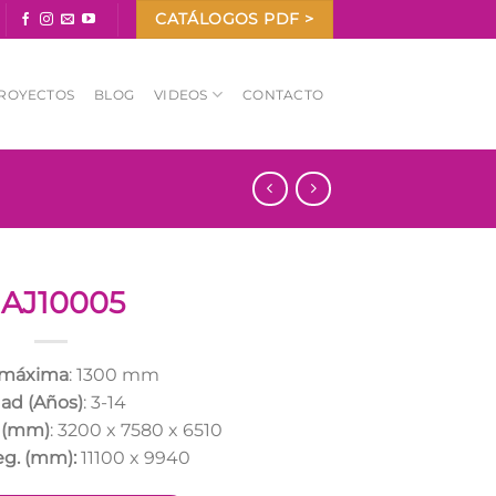
CATÁLOGOS PDF >
ROYECTOS
BLOG
VIDEOS
CONTACTO
AJ10005
 máxima
: 1300 mm
ad (Años)
: 3-14
 (mm)
: 3200 x 7580 x 6510
eg. (mm):
11100 x 9940