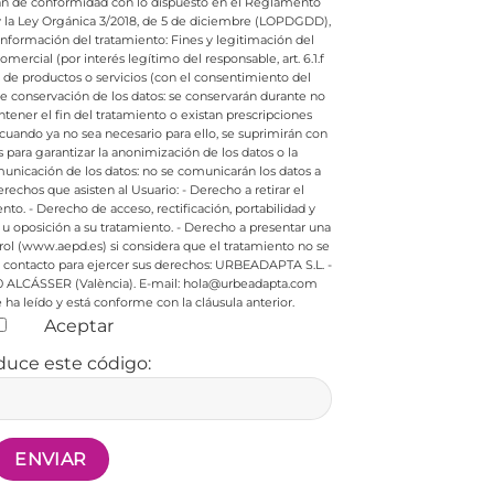
rán de conformidad con lo dispuesto en el Reglamento
 y la Ley Orgánica 3/2018, de 5 de diciembre (LOPDGDD),
e información del tratamiento:
Fines y legitimación del
ercial (por interés legítimo del responsable, art. 6.1.f
e productos o servicios (con el consentimiento del
de conservación de los datos: se conservarán durante no
ener el fin del tratamiento o existan prescripciones
cuando ya no sea necesario para ello, se suprimirán con
ara garantizar la anonimización de los datos o la
nicación de los datos: no se comunicarán los datos a
rechos que asisten al Usuario:
- Derecho a retirar el
nto.
- Derecho de acceso, rectificación, portabilidad y
 u oposición a su tratamiento.
- Derecho a presentar una
rol (www.aepd.es) si considera que el tratamiento no se
contacto para ejercer sus derechos:
URBEADAPTA S.L. -
0 ALCÁSSER (València). E-mail: hola@urbeadapta.com
ha leído y está conforme con la cláusula anterior.
Aceptar
duce este código: