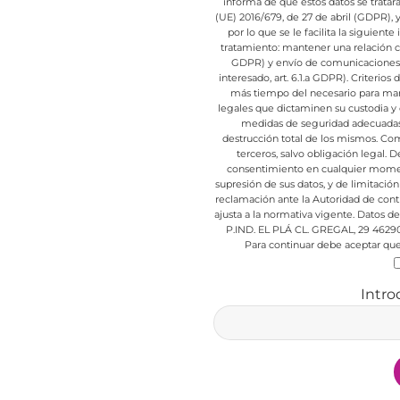
informa de que estos datos se trata
(UE) 2016/679, de 27 de abril (GDPR),
por lo que se le facilita la siguient
tratamiento: mantener una relación com
GDPR) y envío de comunicaciones d
interesado, art. 6.1.a GDPR).
Criterios 
más tiempo del necesario para mant
legales que dictaminen su custodia y 
medidas de seguridad adecuadas p
destrucción total de los mismos.
Comu
terceros, salvo obligación legal.
De
consentimiento en cualquier mome
supresión de sus datos, y de limitación
reclamación ante la Autoridad de cont
ajusta a la normativa vigente.
Datos de 
P.IND. EL PLÁ CL. GREGAL, 29 4629
Para continuar debe aceptar que 
Intro