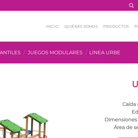
INICIO
QUIÉNES SOMOS
PRODUCTOS
P
ANTILES
/
JUEGOS MODULARES
/
LÍNEA URBE
U
Caída
Ed
Dimensiones
Área de s