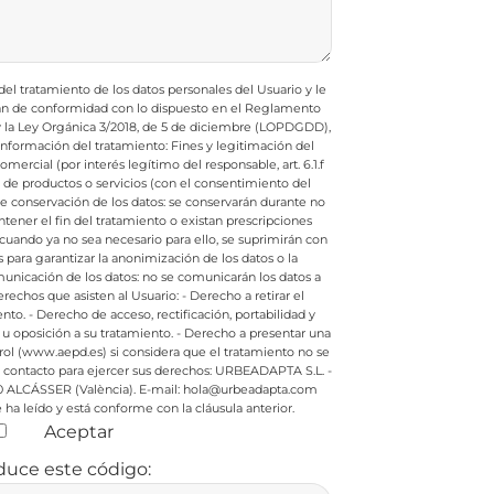
l tratamiento de los datos personales del Usuario y le
rán de conformidad con lo dispuesto en el Reglamento
 y la Ley Orgánica 3/2018, de 5 de diciembre (LOPDGDD),
e información del tratamiento:
Fines y legitimación del
ercial (por interés legítimo del responsable, art. 6.1.f
e productos o servicios (con el consentimiento del
de conservación de los datos: se conservarán durante no
ener el fin del tratamiento o existan prescripciones
cuando ya no sea necesario para ello, se suprimirán con
ara garantizar la anonimización de los datos o la
nicación de los datos: no se comunicarán los datos a
rechos que asisten al Usuario:
- Derecho a retirar el
nto.
- Derecho de acceso, rectificación, portabilidad y
 u oposición a su tratamiento.
- Derecho a presentar una
rol (www.aepd.es) si considera que el tratamiento no se
contacto para ejercer sus derechos:
URBEADAPTA S.L. -
0 ALCÁSSER (València). E-mail: hola@urbeadapta.com
ha leído y está conforme con la cláusula anterior.
Aceptar
duce este código: