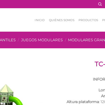
INICIO
QUIÉNES SOMOS
PRODUCTOS
P
ANTILES
/
JUEGOS MODULARES
/
MODULARES GRA
TC
INFOR
Lon
A
Altura plataforma
: 1