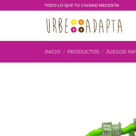
Saltar
TODO LO QUE TU CIUDAD NECESITA
al
contenido
INICIO
/
PRODUCTOS
/
JUEGOS INF