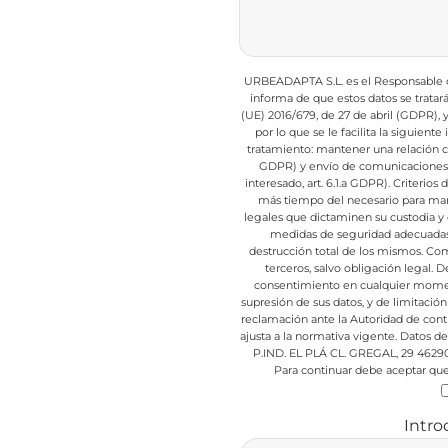
URBEADAPTA S.L. es el Responsable de
informa de que estos datos se trata
(UE) 2016/679, de 27 de abril (GDPR),
por lo que se le facilita la siguient
tratamiento: mantener una relación com
GDPR) y envío de comunicaciones d
interesado, art. 6.1.a GDPR).
Criterios 
más tiempo del necesario para mant
legales que dictaminen su custodia y 
medidas de seguridad adecuadas p
destrucción total de los mismos.
Comu
terceros, salvo obligación legal.
De
consentimiento en cualquier mome
supresión de sus datos, y de limitación
reclamación ante la Autoridad de cont
ajusta a la normativa vigente.
Datos de 
P.IND. EL PLÁ CL. GREGAL, 29 4629
Para continuar debe aceptar que 
Intro