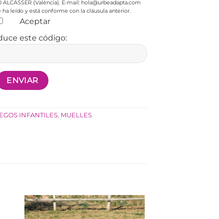
0 ALCÁSSER (València). E-mail: hola@urbeadapta.com
ha leído y está conforme con la cláusula anterior.
Aceptar
duce este código:
EGOS INFANTILES
,
MUELLES