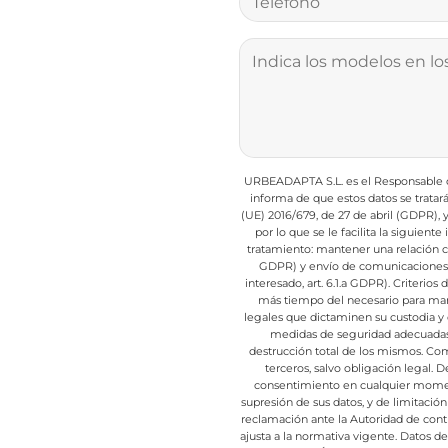
URBEADAPTA S.L. es el Responsable de
informa de que estos datos se trata
(UE) 2016/679, de 27 de abril (GDPR),
por lo que se le facilita la siguient
tratamiento: mantener una relación com
GDPR) y envío de comunicaciones d
interesado, art. 6.1.a GDPR).
Criterios 
más tiempo del necesario para mant
legales que dictaminen su custodia y 
medidas de seguridad adecuadas p
destrucción total de los mismos.
Comu
terceros, salvo obligación legal.
De
consentimiento en cualquier mome
supresión de sus datos, y de limitación
reclamación ante la Autoridad de cont
ajusta a la normativa vigente.
Datos de 