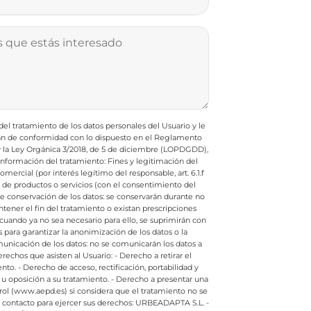
l tratamiento de los datos personales del Usuario y le
rán de conformidad con lo dispuesto en el Reglamento
 y la Ley Orgánica 3/2018, de 5 de diciembre (LOPDGDD),
e información del tratamiento:
Fines y legitimación del
ercial (por interés legítimo del responsable, art. 6.1.f
e productos o servicios (con el consentimiento del
de conservación de los datos: se conservarán durante no
ener el fin del tratamiento o existan prescripciones
cuando ya no sea necesario para ello, se suprimirán con
ara garantizar la anonimización de los datos o la
nicación de los datos: no se comunicarán los datos a
rechos que asisten al Usuario:
- Derecho a retirar el
nto.
- Derecho de acceso, rectificación, portabilidad y
 u oposición a su tratamiento.
- Derecho a presentar una
rol (www.aepd.es) si considera que el tratamiento no se
contacto para ejercer sus derechos:
URBEADAPTA S.L. -