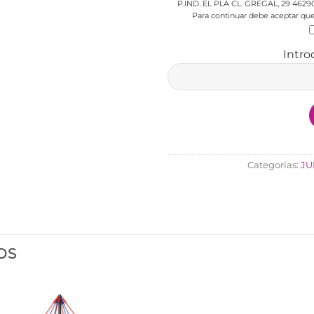
P.IND. EL PLÁ CL. GREGAL, 29 4629
Para continuar debe aceptar que 
Intro
Categorías:
JU
OS