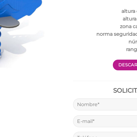
altura
altura
zona c
norma segurida
núm
rang
DESCAR
SOLICI