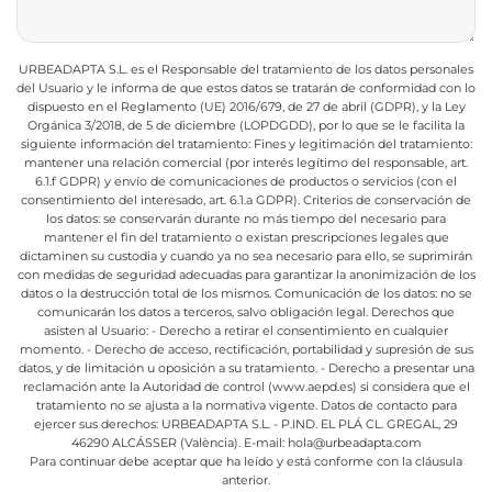
URBEADAPTA S.L. es el Responsable del tratamiento de los datos personales
del Usuario y le informa de que estos datos se tratarán de conformidad con lo
dispuesto en el Reglamento (UE) 2016/679, de 27 de abril (GDPR), y la Ley
Orgánica 3/2018, de 5 de diciembre (LOPDGDD), por lo que se le facilita la
siguiente información del tratamiento:
Fines y legitimación del tratamiento:
mantener una relación comercial (por interés legítimo del responsable, art.
6.1.f GDPR) y envío de comunicaciones de productos o servicios (con el
consentimiento del interesado, art. 6.1.a GDPR).
Criterios de conservación de
los datos: se conservarán durante no más tiempo del necesario para
mantener el fin del tratamiento o existan prescripciones legales que
dictaminen su custodia y cuando ya no sea necesario para ello, se suprimirán
con medidas de seguridad adecuadas para garantizar la anonimización de los
datos o la destrucción total de los mismos.
Comunicación de los datos: no se
comunicarán los datos a terceros, salvo obligación legal.
Derechos que
asisten al Usuario:
- Derecho a retirar el consentimiento en cualquier
momento.
- Derecho de acceso, rectificación, portabilidad y supresión de sus
datos, y de limitación u oposición a su tratamiento.
- Derecho a presentar una
reclamación ante la Autoridad de control (www.aepd.es) si considera que el
tratamiento no se ajusta a la normativa vigente.
Datos de contacto para
ejercer sus derechos:
URBEADAPTA S.L. - P.IND. EL PLÁ CL. GREGAL, 29
46290 ALCÁSSER (València). E-mail: hola@urbeadapta.com
Para continuar debe aceptar que ha leído y está conforme con la cláusula
anterior.