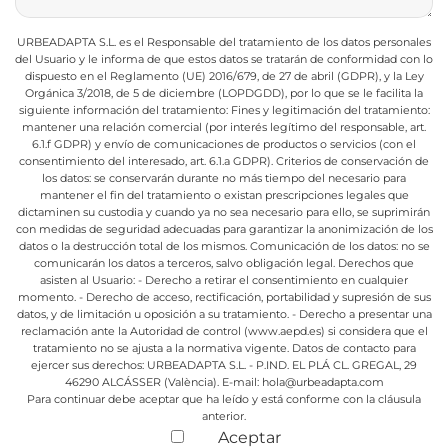
URBEADAPTA S.L. es el Responsable del tratamiento de los datos personales
del Usuario y le informa de que estos datos se tratarán de conformidad con lo
dispuesto en el Reglamento (UE) 2016/679, de 27 de abril (GDPR), y la Ley
Orgánica 3/2018, de 5 de diciembre (LOPDGDD), por lo que se le facilita la
siguiente información del tratamiento:
Fines y legitimación del tratamiento:
mantener una relación comercial (por interés legítimo del responsable, art.
6.1.f GDPR) y envío de comunicaciones de productos o servicios (con el
consentimiento del interesado, art. 6.1.a GDPR).
Criterios de conservación de
los datos: se conservarán durante no más tiempo del necesario para
mantener el fin del tratamiento o existan prescripciones legales que
dictaminen su custodia y cuando ya no sea necesario para ello, se suprimirán
con medidas de seguridad adecuadas para garantizar la anonimización de los
datos o la destrucción total de los mismos.
Comunicación de los datos: no se
comunicarán los datos a terceros, salvo obligación legal.
Derechos que
asisten al Usuario:
- Derecho a retirar el consentimiento en cualquier
momento.
- Derecho de acceso, rectificación, portabilidad y supresión de sus
datos, y de limitación u oposición a su tratamiento.
- Derecho a presentar una
reclamación ante la Autoridad de control (www.aepd.es) si considera que el
tratamiento no se ajusta a la normativa vigente.
Datos de contacto para
ejercer sus derechos:
URBEADAPTA S.L. - P.IND. EL PLÁ CL. GREGAL, 29
46290 ALCÁSSER (València). E-mail: hola@urbeadapta.com
Para continuar debe aceptar que ha leído y está conforme con la cláusula
anterior.
Aceptar