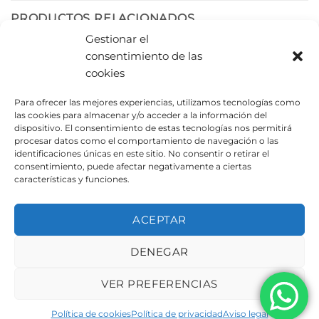
PRODUCTOS RELACIONADOS
Gestionar el
consentimiento de las
cookies
Para ofrecer las mejores experiencias, utilizamos tecnologías como
las cookies para almacenar y/o acceder a la información del
dispositivo. El consentimiento de estas tecnologías nos permitirá
procesar datos como el comportamiento de navegación o las
identificaciones únicas en este sitio. No consentir o retirar el
consentimiento, puede afectar negativamente a ciertas
características y funciones.
Tarima en obras
Banco rústico Gandía
especiales UAMR2004
UAMR1001
ACEPTAR
DENEGAR
AVISO LEGAL
POLÍTICA DE PRIVACIDAD
POLÍTICA DE COOKIES
VER PREFERENCIAS
Copyright 2026 ©
Urbeadapta, S.L. - Polígon el Pla, 29B
46290 Alcàsser, Valencia – ESPAÑA - B98943723
Política de cookies
Política de privacidad
Aviso legal