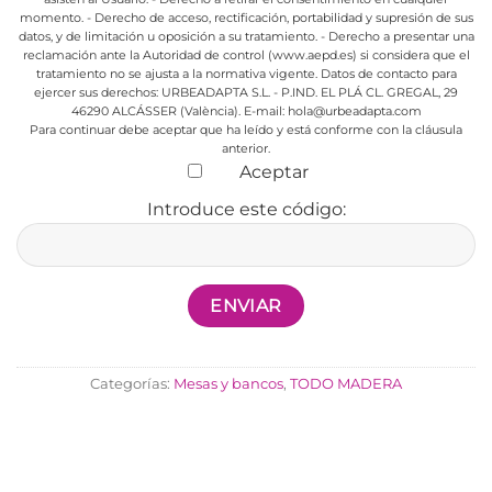
momento.
- Derecho de acceso, rectificación, portabilidad y supresión de sus
datos, y de limitación u oposición a su tratamiento.
- Derecho a presentar una
reclamación ante la Autoridad de control (www.aepd.es) si considera que el
tratamiento no se ajusta a la normativa vigente.
Datos de contacto para
ejercer sus derechos:
URBEADAPTA S.L. - P.IND. EL PLÁ CL. GREGAL, 29
46290 ALCÁSSER (València). E-mail: hola@urbeadapta.com
Para continuar debe aceptar que ha leído y está conforme con la cláusula
anterior.
Aceptar
Introduce este código:
Categorías:
Mesas y bancos
,
TODO MADERA