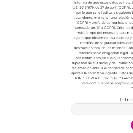
informa de que estos datos se trata
(UE) 2016/679, de 27 de abril (GDPR),
por lo que se le facilita la siguient
tratamiento: mantener una relación com
GDPR) y envío de comunicaciones d
interesado, art. 6.1.a GDPR).
Criterios 
más tiempo del necesario para mant
legales que dictaminen su custodia y 
medidas de seguridad adecuadas p
destrucción total de los mismos.
Comu
terceros, salvo obligación legal.
De
consentimiento en cualquier mome
supresión de sus datos, y de limitación
reclamación ante la Autoridad de cont
ajusta a la normativa vigente.
Datos de 
P.IND. EL PLÁ CL. GREGAL, 29 4629
Para continuar debe aceptar que 
Intro