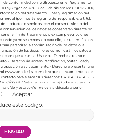
rán de conformidad con lo dispuesto en el Reglamento
 y la Ley Orgánica 3/2018, de 5 de diciembre (LOPDGDD),
e información del tratamiento:
Fines y legitimación del
ercial (por interés legítimo del responsable, art. 6.1.f
e productos o servicios (con el consentimiento del
de conservación de los datos: se conservarán durante no
ener el fin del tratamiento o existan prescripciones
cuando ya no sea necesario para ello, se suprimirán con
ara garantizar la anonimización de los datos o la
nicación de los datos: no se comunicarán los datos a
rechos que asisten al Usuario:
- Derecho a retirar el
nto.
- Derecho de acceso, rectificación, portabilidad y
 u oposición a su tratamiento.
- Derecho a presentar una
rol (www.aepd.es) si considera que el tratamiento no se
contacto para ejercer sus derechos:
URBEADAPTA S.L. -
0 ALCÁSSER (València). E-mail: hola@urbeadapta.com
ha leído y está conforme con la cláusula anterior.
Aceptar
duce este código: