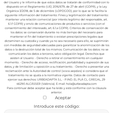
del Usuario y le informa de que estos datos se tratarán de conformidad con lo
dispuesto en el Reglamento (UE) 2016/679, de 27 de abril (GDPR), y la Ley
Orgánica 3/2018, de 5 de diciembre (LOPDGDD), por lo que se le facilita la
siguiente información del tratamiento:
Fines y legitimación del tratamiento:
mantener una relación comercial (por interés legítimo del responsable, art.
6.1.f GDPR) y envío de comunicaciones de productos o servicios (con el
consentimiento del interesado, art. 6.1.a GDPR).
Criterios de conservación de
los datos: se conservarán durante no más tiempo del necesario para
mantener el fin del tratamiento o existan prescripciones legales que
dictaminen su custodia y cuando ya no sea necesario para ello, se suprimirán
con medidas de seguridad adecuadas para garantizar la anonimización de los
datos o la destrucción total de los mismos.
Comunicación de los datos: no se
comunicarán los datos a terceros, salvo obligación legal.
Derechos que
asisten al Usuario:
- Derecho a retirar el consentimiento en cualquier
momento.
- Derecho de acceso, rectificación, portabilidad y supresión de sus
datos, y de limitación u oposición a su tratamiento.
- Derecho a presentar una
reclamación ante la Autoridad de control (www.aepd.es) si considera que el
tratamiento no se ajusta a la normativa vigente.
Datos de contacto para
ejercer sus derechos:
URBEADAPTA S.L. - P.IND. EL PLÁ CL. GREGAL, 29
46290 ALCÁSSER (València). E-mail: hola@urbeadapta.com
Para continuar debe aceptar que ha leído y está conforme con la cláusula
anterior.
Aceptar
Introduce este código: