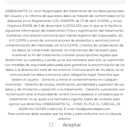
URBEADAPTA S.L. es el Responsable del tratamiento de los datos personales
del Usuario y le informa de que estos datos se tratarán de conformidad con lo
dispuesto en el Reglamento (UE) 2016/679, de 27 de abril (GDPR), y la Ley
Orgánica 3/2018, de 5 de diciembre (LOPDGDD), por lo que se le facilita la
siguiente información del tratamiento:
Fines y legitimación del tratamiento:
mantener una relación comercial (por interés legítimo del responsable, art.
6.1.f GDPR) y envío de comunicaciones de productos o servicios (con el
consentimiento del interesado, art. 6.1.a GDPR).
Criterios de conservación de
los datos: se conservarán durante no más tiempo del necesario para
mantener el fin del tratamiento o existan prescripciones legales que
dictaminen su custodia y cuando ya no sea necesario para ello, se suprimirán
con medidas de seguridad adecuadas para garantizar la anonimización de los
datos o la destrucción total de los mismos.
Comunicación de los datos: no se
comunicarán los datos a terceros, salvo obligación legal.
Derechos que
asisten al Usuario:
- Derecho a retirar el consentimiento en cualquier
momento.
- Derecho de acceso, rectificación, portabilidad y supresión de sus
datos, y de limitación u oposición a su tratamiento.
- Derecho a presentar una
reclamación ante la Autoridad de control (www.aepd.es) si considera que el
tratamiento no se ajusta a la normativa vigente.
Datos de contacto para
ejercer sus derechos:
URBEADAPTA S.L. - P.IND. EL PLÁ CL. GREGAL, 29
46290 ALCÁSSER (València). E-mail: hola@urbeadapta.com
Para continuar debe aceptar que ha leído y está conforme con la cláusula
anterior.
Aceptar