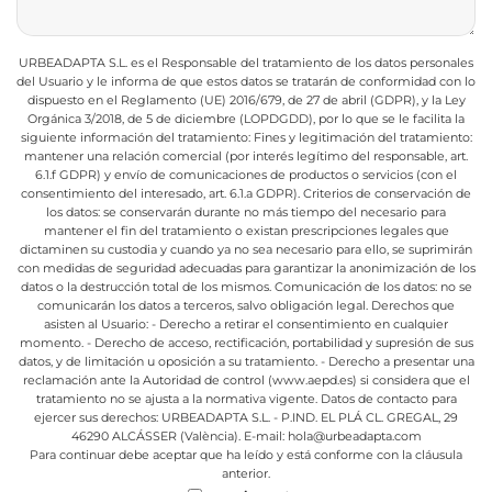
URBEADAPTA S.L. es el Responsable del tratamiento de los datos personales
del Usuario y le informa de que estos datos se tratarán de conformidad con lo
dispuesto en el Reglamento (UE) 2016/679, de 27 de abril (GDPR), y la Ley
Orgánica 3/2018, de 5 de diciembre (LOPDGDD), por lo que se le facilita la
siguiente información del tratamiento:
Fines y legitimación del tratamiento:
mantener una relación comercial (por interés legítimo del responsable, art.
6.1.f GDPR) y envío de comunicaciones de productos o servicios (con el
consentimiento del interesado, art. 6.1.a GDPR).
Criterios de conservación de
los datos: se conservarán durante no más tiempo del necesario para
mantener el fin del tratamiento o existan prescripciones legales que
dictaminen su custodia y cuando ya no sea necesario para ello, se suprimirán
con medidas de seguridad adecuadas para garantizar la anonimización de los
datos o la destrucción total de los mismos.
Comunicación de los datos: no se
comunicarán los datos a terceros, salvo obligación legal.
Derechos que
asisten al Usuario:
- Derecho a retirar el consentimiento en cualquier
momento.
- Derecho de acceso, rectificación, portabilidad y supresión de sus
datos, y de limitación u oposición a su tratamiento.
- Derecho a presentar una
reclamación ante la Autoridad de control (www.aepd.es) si considera que el
tratamiento no se ajusta a la normativa vigente.
Datos de contacto para
ejercer sus derechos:
URBEADAPTA S.L. - P.IND. EL PLÁ CL. GREGAL, 29
46290 ALCÁSSER (València). E-mail: hola@urbeadapta.com
Para continuar debe aceptar que ha leído y está conforme con la cláusula
anterior.