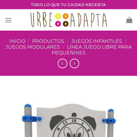
Saltar
TODO LO QUE TU CIUDAD NECESITA
al
contenido
INICIO
/
PRODUCTOS
/
JUEGOS INFANTILES
/
JUEGOS MODULARES
/
LÍNEA JUEGO LIBRE PARA
PEQUEÑINES