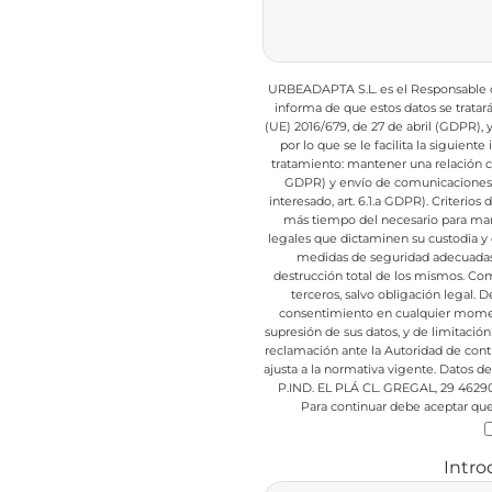
URBEADAPTA S.L. es el Responsable de
informa de que estos datos se trata
(UE) 2016/679, de 27 de abril (GDPR),
por lo que se le facilita la siguient
tratamiento: mantener una relación com
GDPR) y envío de comunicaciones d
interesado, art. 6.1.a GDPR).
Criterios 
más tiempo del necesario para mant
legales que dictaminen su custodia y 
medidas de seguridad adecuadas p
destrucción total de los mismos.
Comu
terceros, salvo obligación legal.
De
consentimiento en cualquier mome
supresión de sus datos, y de limitación
reclamación ante la Autoridad de cont
ajusta a la normativa vigente.
Datos de 
P.IND. EL PLÁ CL. GREGAL, 29 4629
Para continuar debe aceptar que 
Intro