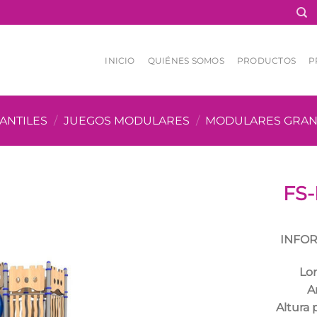
INICIO
QUIÉNES SOMOS
PRODUCTOS
P
ANTILES
/
JUEGOS MODULARES
/
MODULARES GRA
FS-
INFOR
Lo
A
Altura 