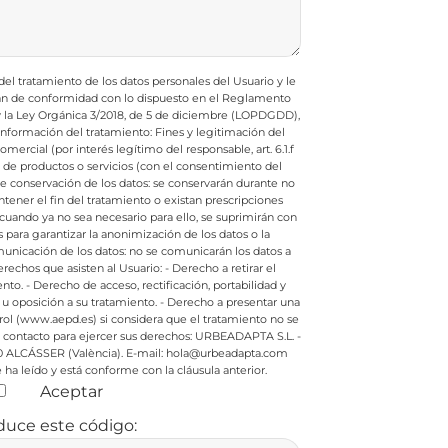
l tratamiento de los datos personales del Usuario y le
rán de conformidad con lo dispuesto en el Reglamento
 y la Ley Orgánica 3/2018, de 5 de diciembre (LOPDGDD),
e información del tratamiento:
Fines y legitimación del
ercial (por interés legítimo del responsable, art. 6.1.f
e productos o servicios (con el consentimiento del
de conservación de los datos: se conservarán durante no
ener el fin del tratamiento o existan prescripciones
cuando ya no sea necesario para ello, se suprimirán con
ara garantizar la anonimización de los datos o la
nicación de los datos: no se comunicarán los datos a
rechos que asisten al Usuario:
- Derecho a retirar el
nto.
- Derecho de acceso, rectificación, portabilidad y
 u oposición a su tratamiento.
- Derecho a presentar una
rol (www.aepd.es) si considera que el tratamiento no se
contacto para ejercer sus derechos:
URBEADAPTA S.L. -
0 ALCÁSSER (València). E-mail: hola@urbeadapta.com
ha leído y está conforme con la cláusula anterior.
Aceptar
duce este código: