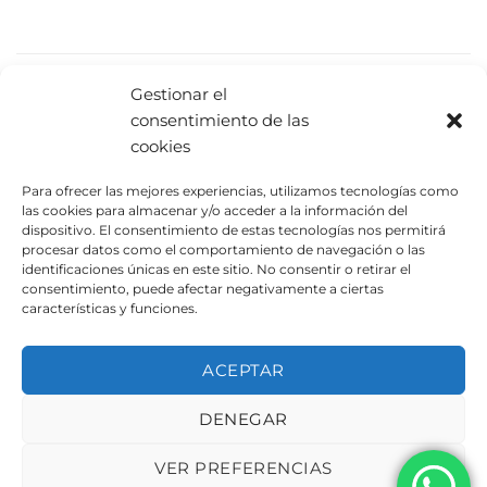
PRODUCTOS RELACIONADOS
Gestionar el
consentimiento de las
cookies
Para ofrecer las mejores experiencias, utilizamos tecnologías como
las cookies para almacenar y/o acceder a la información del
dispositivo. El consentimiento de estas tecnologías nos permitirá
procesar datos como el comportamiento de navegación o las
identificaciones únicas en este sitio. No consentir o retirar el
consentimiento, puede afectar negativamente a ciertas
características y funciones.
Banco UAM 1006
Banco UAM 1032
ACEPTAR
DENEGAR
AVISO LEGAL
POLÍTICA DE PRIVACIDAD
POLÍTICA DE COOKIES
VER PREFERENCIAS
Copyright 2026 ©
Urbeadapta, S.L. - Polígon el Pla, 29B