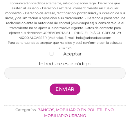
comunicarán los datos a terceros, salvo obligación legal.
Derechos que
asisten al Usuario:
- Derecho a retirar el consentimiento en cualquier
momento.
- Derecho de acceso, rectificación, portabilidad y supresión de sus
datos, y de limitación u oposición a su tratamiento.
- Derecho a presentar una
reclamación ante la Autoridad de control (www.aepd.es) si considera que el
tratamiento no se ajusta a la normativa vigente.
Datos de contacto para
ejercer sus derechos:
URBEADAPTA S.L. - P.IND. EL PLÁ CL. GREGAL, 29
46290 ALCÁSSER (València). E-mail: hola@urbeadapta.com
Para continuar debe aceptar que ha leído y está conforme con la cláusula
anterior.
Aceptar
Introduce este código:
Categorías:
BANCOS
,
MOBILIARIO EN POLIETILENO
,
MOBILIARIO URBANO