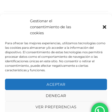
PRODUCTOS RELACIONADOS
Gestionar el
consentimiento de las
cookies
Para ofrecer las mejores experiencias, utilizamos tecnologías como
las cookies para almacenar y/o acceder a la información del
dispositivo. El consentimiento de estas tecnologías nos permitirá
procesar datos como el comportamiento de navegación o las
identificaciones únicas en este sitio. No consentir o retirar el
consentimiento, puede afectar negativamente a ciertas
características y funciones.
Decelerador UAM1700
Banco UAM 1010
ACEPTAR
DENEGAR
AVISO LEGAL
POLÍTICA DE PRIVACIDAD
POLÍTICA DE COOKIES
VER PREFERENCIAS
Copyright 2026 ©
Urbeadapta, S.L. - Polígon el Pla, 29B