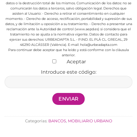
datos o la destrucción total de los mismos.
Comunicación de los datos: no se
comunicarán los datos a terceros, salvo obligación legal.
Derechos que
asisten al Usuario:
- Derecho a retirar el consentimiento en cualquier
momento.
- Derecho de acceso, rectificación, portabilidad y supresión de sus
datos, y de limitación u oposición a su tratamiento.
- Derecho a presentar una
reclamación ante la Autoridad de control (www.aepd.es) si considera que el
tratamiento no se ajusta a la normativa vigente.
Datos de contacto para
ejercer sus derechos:
URBEADAPTA S.L. - P.IND. EL PLÁ CL. GREGAL, 29
46290 ALCÁSSER (València). E-mail: hola@urbeadapta.com
Para continuar debe aceptar que ha leído y está conforme con la cláusula
anterior.
Aceptar
Introduce este código:
Categorías:
BANCOS
,
MOBILIARIO URBANO