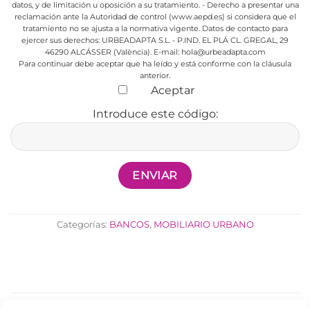
datos, y de limitación u oposición a su tratamiento.
- Derecho a presentar una
reclamación ante la Autoridad de control (www.aepd.es) si considera que el
tratamiento no se ajusta a la normativa vigente.
Datos de contacto para
ejercer sus derechos:
URBEADAPTA S.L. - P.IND. EL PLÁ CL. GREGAL, 29
46290 ALCÁSSER (València). E-mail: hola@urbeadapta.com
Para continuar debe aceptar que ha leído y está conforme con la cláusula
anterior.
Aceptar
Introduce este código:
Categorías:
BANCOS
,
MOBILIARIO URBANO