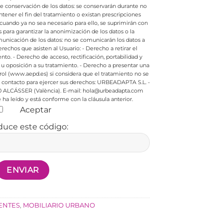
de conservación de los datos: se conservarán durante no
ener el fin del tratamiento o existan prescripciones
cuando ya no sea necesario para ello, se suprimirán con
ara garantizar la anonimización de los datos o la
nicación de los datos: no se comunicarán los datos a
rechos que asisten al Usuario:
- Derecho a retirar el
nto.
- Derecho de acceso, rectificación, portabilidad y
 u oposición a su tratamiento.
- Derecho a presentar una
rol (www.aepd.es) si considera que el tratamiento no se
contacto para ejercer sus derechos:
URBEADAPTA S.L. -
0 ALCÁSSER (València). E-mail: hola@urbeadapta.com
ha leído y está conforme con la cláusula anterior.
Aceptar
duce este código:
ENTES
,
MOBILIARIO URBANO