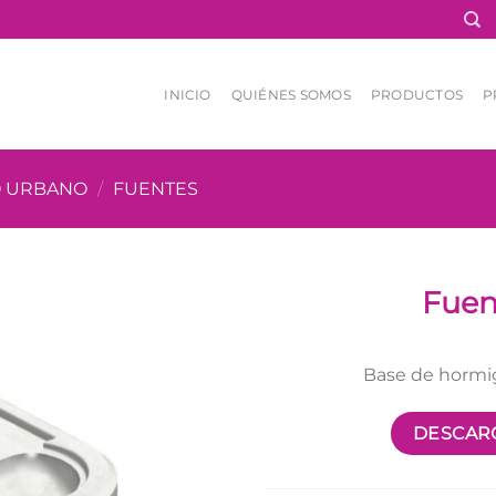
INICIO
QUIÉNES SOMOS
PRODUCTOS
P
O URBANO
/
FUENTES
Fuen
Base de hormig
DESCARG