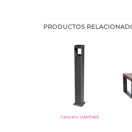
PRODUCTOS RELACIONAD
UAM 1003
Cenicero UAM1465