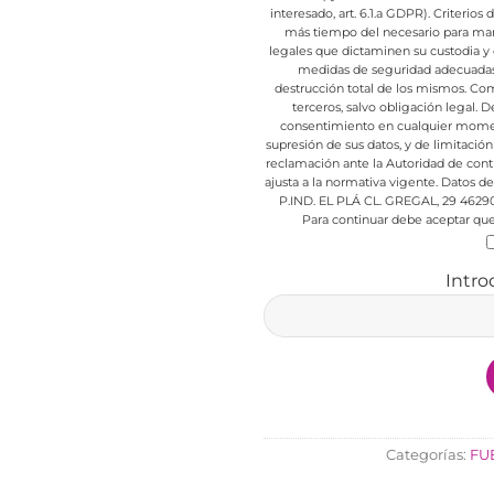
interesado, art. 6.1.a GDPR).
Criterios 
más tiempo del necesario para mant
legales que dictaminen su custodia y 
medidas de seguridad adecuadas p
destrucción total de los mismos.
Comu
terceros, salvo obligación legal.
De
consentimiento en cualquier mome
supresión de sus datos, y de limitación
reclamación ante la Autoridad de cont
ajusta a la normativa vigente.
Datos de 
P.IND. EL PLÁ CL. GREGAL, 29 4629
Para continuar debe aceptar que 
Intro
Categorías:
FU