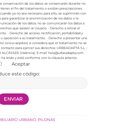
de conservación de los datos: se conservarán durante no
ener el fin del tratamiento o existan prescripciones
cuando ya no sea necesario para ello, se suprimirán con
ara garantizar la anonimización de los datos o la
nicación de los datos: no se comunicarán los datos a
rechos que asisten al Usuario:
- Derecho a retirar el
nto.
- Derecho de acceso, rectificación, portabilidad y
 u oposición a su tratamiento.
- Derecho a presentar una
rol (www.aepd.es) si considera que el tratamiento no se
contacto para ejercer sus derechos:
URBEADAPTA S.L. -
0 ALCÁSSER (València). E-mail: hola@urbeadapta.com
ha leído y está conforme con la cláusula anterior.
Aceptar
duce este código:
BILIARIO URBANO
,
PILONAS