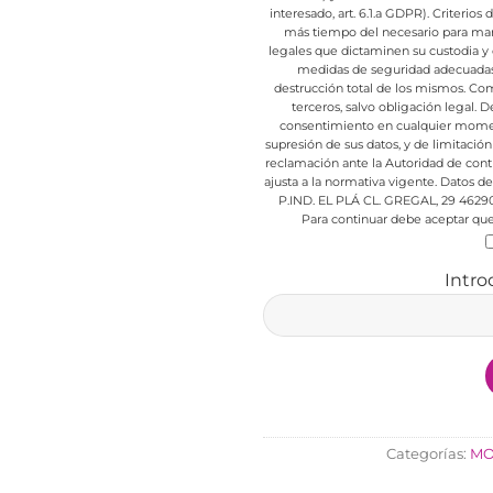
interesado, art. 6.1.a GDPR).
Criterios 
más tiempo del necesario para mant
legales que dictaminen su custodia y 
medidas de seguridad adecuadas p
destrucción total de los mismos.
Comu
terceros, salvo obligación legal.
De
consentimiento en cualquier mome
supresión de sus datos, y de limitación
reclamación ante la Autoridad de cont
ajusta a la normativa vigente.
Datos de 
P.IND. EL PLÁ CL. GREGAL, 29 4629
Para continuar debe aceptar que 
Intro
Categorías:
MO