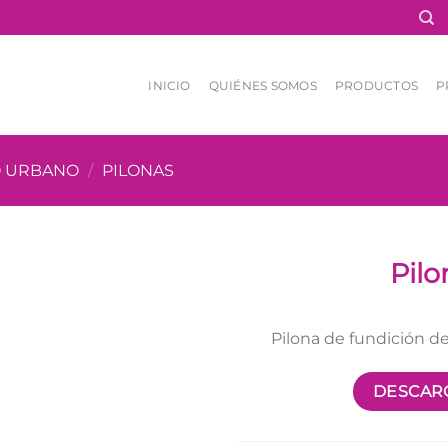
INICIO
QUIÉNES SOMOS
PRODUCTOS
P
O URBANO
/
PILONAS
Pil
Pilona de fundición 
DESCARG