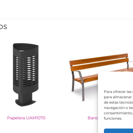
OS
Para ofrecer las
para almacenar y
de estas tecnol
navegación o las 
consentimiento, 
Papelera UAM1070
Banco UAM 1006
funciones.